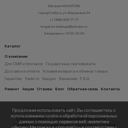
Магазин KINGSTORE
город Елабуга, ул. Марджани 34
+7 (986) 828-17-17
kingstore.elabuga@yandex.ru
Ежедневно с 10:00-20:00
Каталог
О компании
Для СМИ и блогеров
Подарочные сертификаты
Доставка и оплата
Условия возврата и обмена товара
Гарантии
Trade-in
Кредит
Вакансии
F.A.Q.
Ремонт
Акции
Отзывы
Блог
Обратная связь
Контакты
© KINGSTORE 2026 г. Все права защищены.
Продолжая использовать сайт, Вы соглашаетесь с
использованием cookie и обработкой персональных
Публичная оферта
Политика конфиденциальности
данных с помощью сервисов веб-аналитики
Политика безопасности платежей
Соглашение
Cookies
«Яндекс.Метрика» и «top.mail.ru» в соответствии с