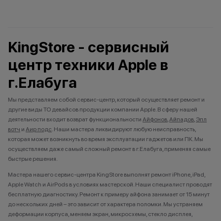
KingStore - сервисный
центр техники Apple в
г.Елабуга
Мы представляем собой сервис-центр, который осуществляет ремонт и
другие виды ТО девайсов продукции компании Apple. В сферу нашей
деятельности входит возврат функциональности
Айфонов
,
Айпадов
,
Эпл
вотч
и
Аир подс
. Наши мастера ликвидируют любую неисправность,
которая может возникнуть во время эксплуатации гаджетов или ПК. Мы
осуществляем даже самый сложный ремонт в г.Елабуга, применяя самые
быстрые решения.
Мастера нашего сервис-центра KingStore выполнят ремонт iPhone, iPad,
Apple Watch и AirPods в условиях мастерской. Наши специалист проводят
бесплатную диагностику. Ремонт к примеру айфона занимает от 15 минут
до нескольких дней – это зависит от характера поломки. Мы устраняем
деформации корпуса, меняем экран, микросхемы, стекло дисплея,