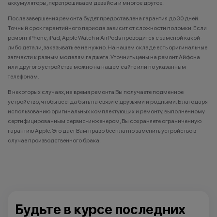
аккумуляторы, перепрошиваем девайсы и многое другое.
После завершения ремонта будет предоставлена гарантия до 30 дней.
Точный срок гарантийного периода зависит от сложности поломки. Если
ремонт iPhone, iPad, Apple Watch и AirPods проводится с заменой какой-
либо детали, заказывать ее не нужно. На нашем складе есть оригинальные
запчасти к разным моделям гаджета. Уточнить цены на ремонт Айфона
или другого устройства можно на нашем сайте или по указанным
телефонам.
В некоторых случаях, на время ремонта Вы получаете подменное
устройство, чтобы всегда быть на связи с друзьями и родными. Благодаря
использованию оригинальных комплектующих и ремонту, выполненному
сертифицированным сервис-инженером, Вы сохраняете ограниченную
гарантию Apple. Это дает Вам право бесплатно заменить устройство в
случае производственного брака.
Будьте в курсе последних