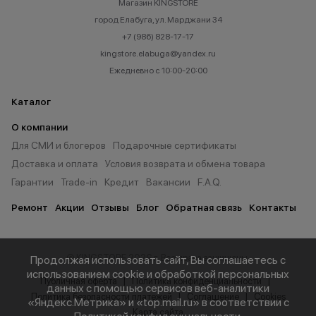
Магазин KINGSTORE
город Елабуга, ул. Марджани 34
+7 (986) 828-17-17
kingstore.elabuga@yandex.ru
Ежедневно с 10:00-20:00
Каталог
О компании
Для СМИ и блогеров
Подарочные сертификаты
Доставка и оплата
Условия возврата и обмена товара
Гарантии
Trade-in
Кредит
Вакансии
F.A.Q.
Ремонт
Акции
Отзывы
Блог
Обратная связь
Контакты
© KINGSTORE 2026 г. Все права защищены.
Продолжая использовать сайт, Вы соглашаетесь с
использованием cookie и обработкой персональных
Публичная оферта
Политика конфиденциальности
данных с помощью сервисов веб-аналитики
Политика безопасности платежей
Соглашение
Cookies
«Яндекс.Метрика» и «top.mail.ru» в соответствии с
Карта сайта